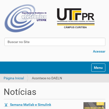
Busca
Busca Avançada…
Acessar
Toggle na
Página Inicial
Acontece no DAELN
Notícias
Semana Matlab e Simulink