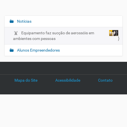
Notícias
N
a
Equipamento faz sucção de aerossóis em
v
ambientes com pessoas
e
g
Alunos Empreendedores
a
ç
ã
o
Mapa do Site
Acessibilidade
Contato