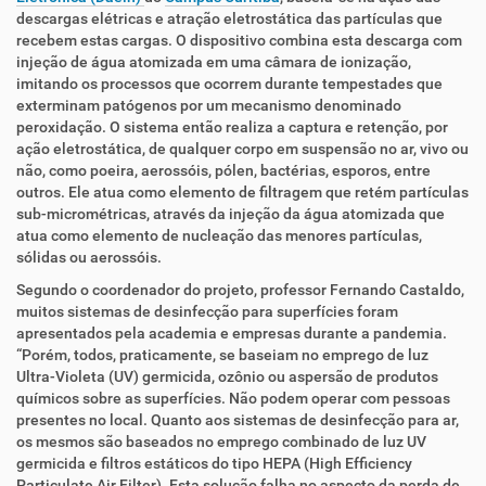
descargas elétricas e atração eletrostática das partículas que
recebem estas cargas. O dispositivo combina esta descarga com
injeção de água atomizada em uma câmara de ionização,
imitando os processos que ocorrem durante tempestades que
exterminam patógenos por um mecanismo denominado
peroxidação. O sistema então realiza a captura e retenção, por
ação eletrostática, de qualquer corpo em suspensão no ar, vivo ou
não, como poeira, aerossóis, pólen, bactérias, esporos, entre
outros. Ele atua como elemento de filtragem que retém partículas
sub-micrométricas, através da injeção da água atomizada que
atua como elemento de nucleação das menores partículas,
sólidas ou aerossóis.
Segundo o coordenador do projeto, professor Fernando Castaldo,
muitos sistemas de desinfecção para superfícies foram
apresentados pela academia e empresas durante a pandemia.
“Porém, todos, praticamente, se baseiam no emprego de luz
Ultra-Violeta (UV) germicida, ozônio ou aspersão de produtos
químicos sobre as superfícies. Não podem operar com pessoas
presentes no local. Quanto aos sistemas de desinfecção para ar,
os mesmos são baseados no emprego combinado de luz UV
germicida e filtros estáticos do tipo HEPA (High Efficiency
Particulate Air Filter). Esta solução falha no aspecto da perda de