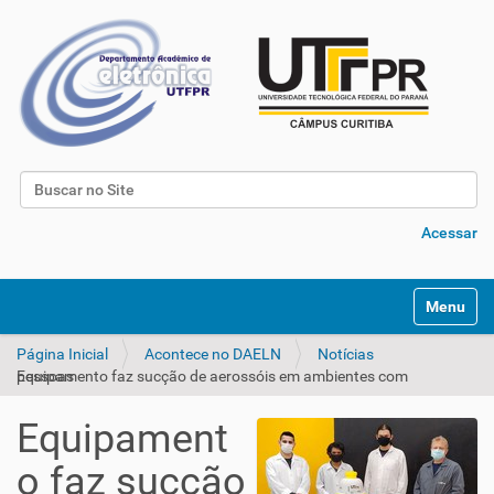
Busca
Busca Avançada…
Acessar
Toggle na
Página Inicial
Acontece no DAELN
Notícias
Equipamento faz sucção de aerossóis em ambientes com pessoas
Equipament
o faz sucção