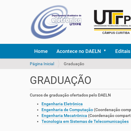
Home
Acontece no DAELN
Editais
V
Página Inicial
Graduação
o
c
GRADUAÇÃO
ê
e
s
Cursos de graduação ofertados pelo DAELN
t
Engenharia Eletrônica
á
Engenharia de Computação
(Coordenação compa
a
Engenharia Mecatrônica
(Coordenação compart
q
Tecnologia em Sistemas de Telecomunicações
u
i